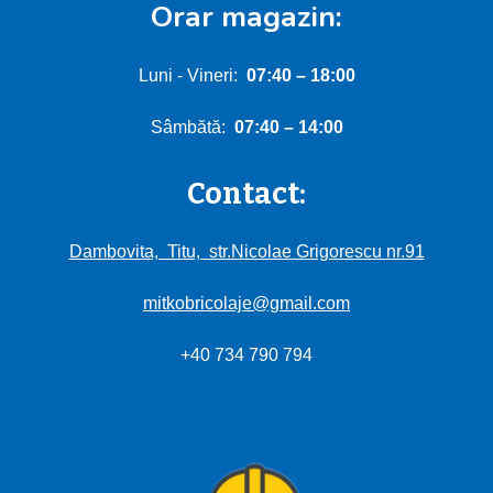
Orar magazin:
Luni - Vineri:
0
7:40
–
18:00
Sâmbătă:
0
7
:
4
0 – 1
4
:00
Contact:
Dambovita, Titu, str.Nicolae Grigorescu nr.91
mitkobricolaje@gmail.com
+40 734 790 794