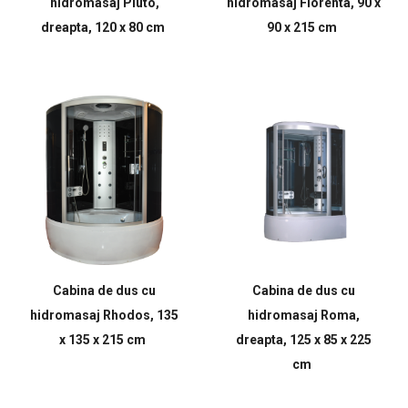
hidromasaj Pluto,
hidromasaj Florenta, 90 x
dreapta, 120 x 80 cm
90 x 215 cm
Cabina de dus cu
Cabina de dus cu
hidromasaj Rhodos, 135
hidromasaj Roma,
x 135 x 215 cm
dreapta, 125 x 85 x 225
cm