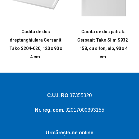
Cadita de dus
Cadita de dus patrata
dreptunghiulara Cersanit
Cersanit Tako Slim S932-
Tako S204-020, 120 x 90 x
158, cu sifon, alb, 90 x 4
4 cm
cm
C.U.I. RO
37355320
Nr. reg. com.
J2017000393155
Urmărește-ne online