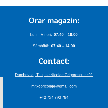
Orar magazin:
Luni - Vineri:
0
7:40
–
18:00
Sâmbătă:
0
7
:
4
0 – 1
4
:00
Contact:
Dambovita, Titu, str.Nicolae Grigorescu nr.91
mitkobricolaje@gmail.com
+40 734 790 794