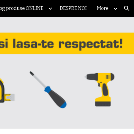
log produse ONLINE
DESPRE NOI
More
ion