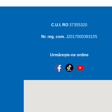
C.U.I. RO
37355320
Nr. reg. com.
J2017000393155
Urmărește-ne online