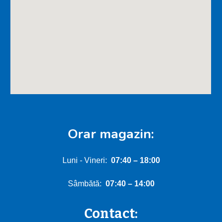
Orar magazin:
Luni - Vineri:
0
7:40
–
18:00
Sâmbătă:
0
7
:
4
0 – 1
4
:00
Contact: