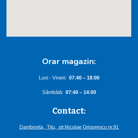
Orar magazin:
Luni - Vineri:
0
7:40
–
18:00
Sâmbătă:
0
7
:
4
0 – 1
4
:00
Contact:
Dambovita, Titu, str.Nicolae Grigorescu nr.91