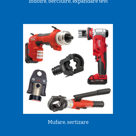
Indoire, bercluire, expandare tevi
Mufare, sertizare